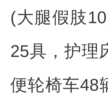
(大腿假肢1
25具，护理
便轮椅车48