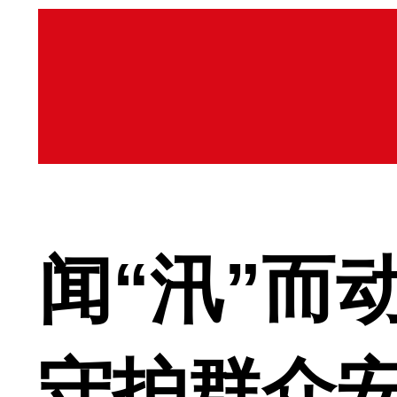
闻“汛”而
守护群众