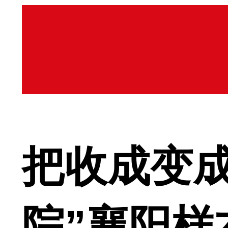
把收成变
院”襄阳样