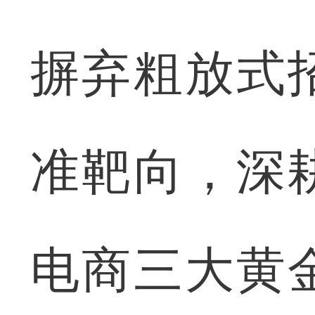
摒弃粗放式
准靶向，深
电商三大黄