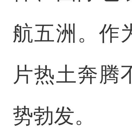
航五洲。作
片热土奔腾
势勃发。