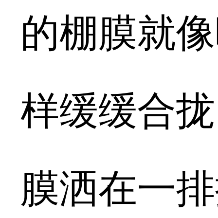
的棚膜就像
样缓缓合拢
膜洒在一排