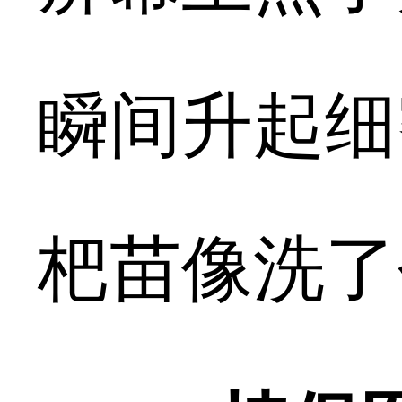
瞬间升起细
杷苗像洗了