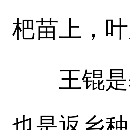
杷苗上，叶
王锟是基
也是返乡种