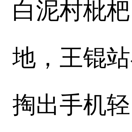
白泥村枇杷
地，王锟站
掏出手机轻