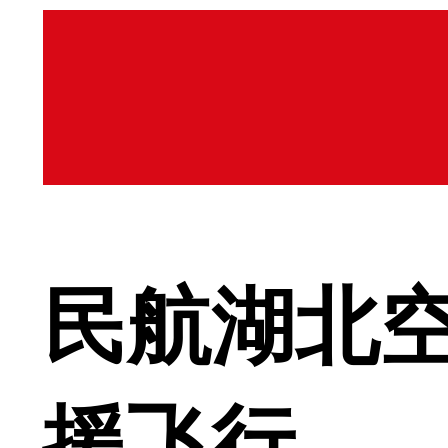
民航湖北
援飞行