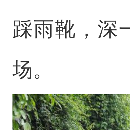
踩雨靴，深
场。