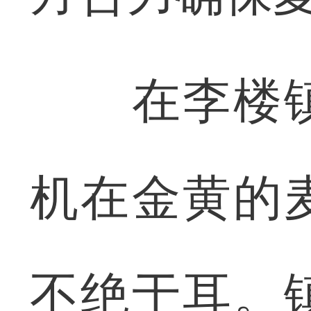
在李楼镇
机在金黄的
不绝于耳。