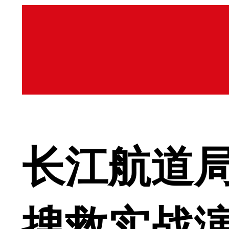
长江航道
搜救实战