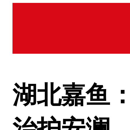
湖北嘉鱼：
治护安澜