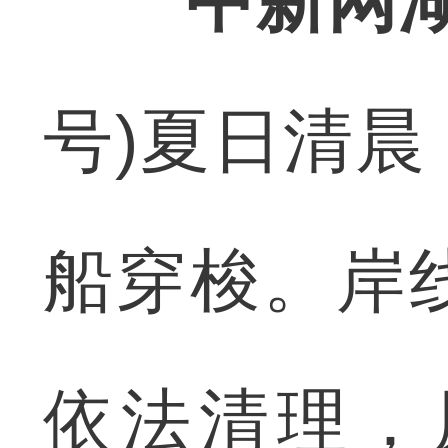
中新网湖
号)夏日清
船穿梭。岸
依法清理，