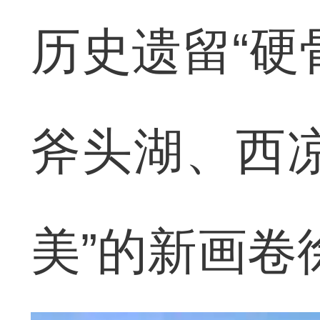
历史遗留“硬
斧头湖、西
美”的新画卷