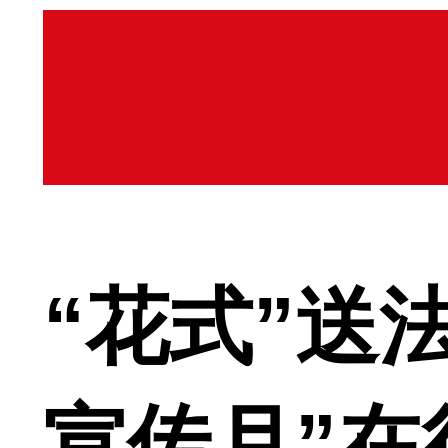
“花式”送
宣传月”在