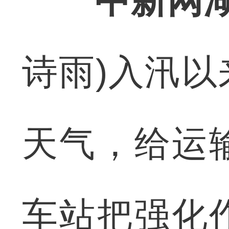
中新网湖
诗雨)入汛
天气，给运
车站把强化