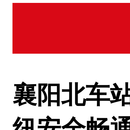
襄阳北车
纽安全畅