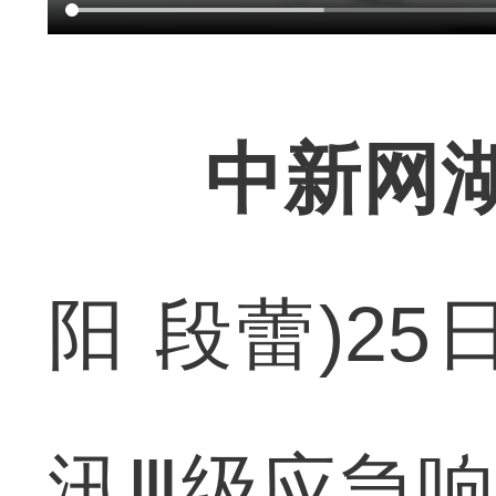
中新网湖
阳 段蕾)2
汛Ⅲ级应急响