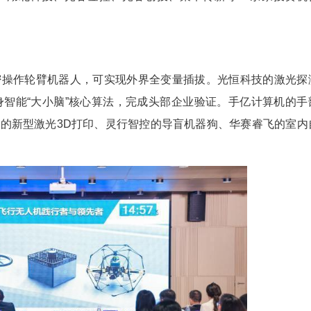
(卢琪)光谷青桐汇Ultra·光电信息产业专场活动2
谷”)携光电信息领域中试平台及投资机构，面向大
业及武汉高科、湖北科投、光谷金控、光谷创投、聚
的柔性精密操作轮臂机器人，可实现外界全变量
元兴的自研具身智能“大小脑”核心算法，完成头部
外，光翼精密的新型激光3D打印、灵行智控的导盲