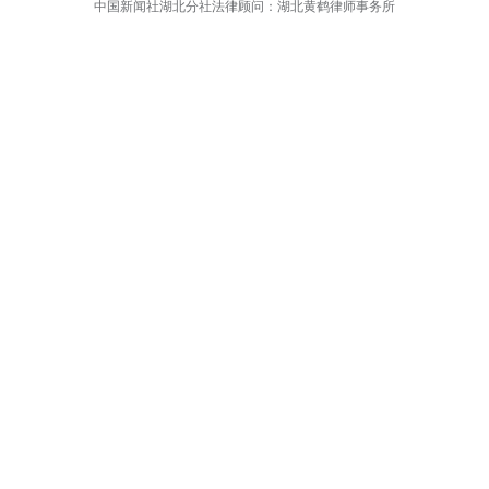
成为光谷创新创业最鲜活的印记。作为光谷标杆
举办活动100多期，路演优质项目超1300个，助力
持续共筑科创事业成长沃土。(完)