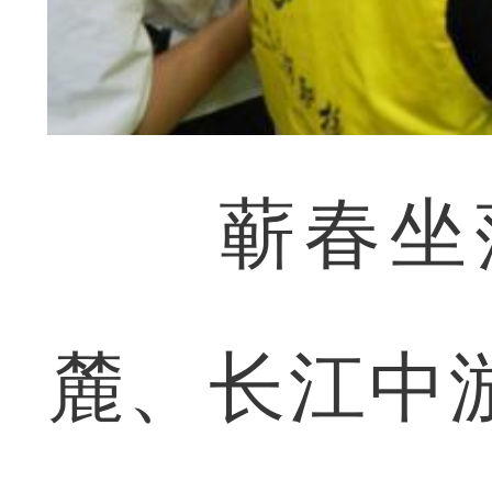
蕲春坐落
麓、长江中