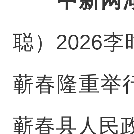
中新网
聪）2026
蕲春隆重举
蕲春县人民