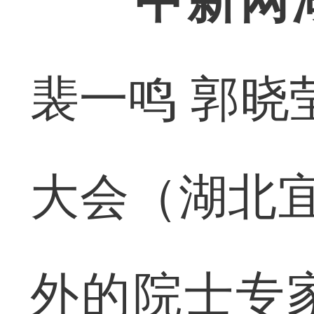
中新网
裴一鸣 郭晓
大会（湖北宜
外的院士专