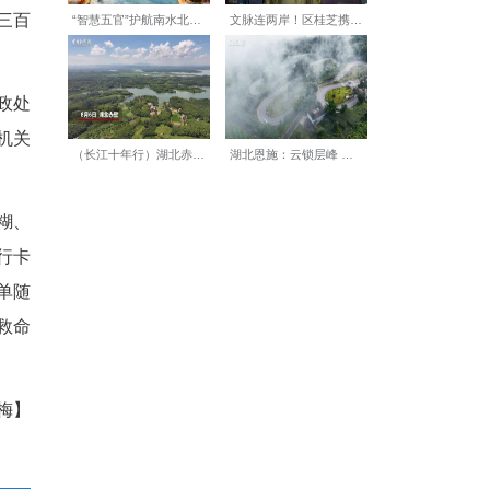
虚拟货币，通过加密钱包转移
——司机取完现金后，订单就会
中转站’；大家亲手取出的现
诈中心相关负责人说。
：事很大，甚至会判刑。
中华人民共和国刑法》第三百
金。