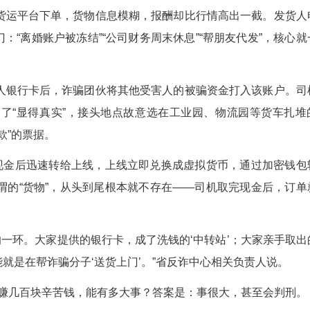
不对劲！”席师傅立刻报警。襄阳东津警方迅速出
”钞某及其上线朱某双双抓获。就在当天，钞某已
人交代，他们通过境外软件与诈骗团伙勾连，利用“
0万元。
盯网约货车司机的洗钱手法，扒开看就三层。
诈骗团伙在货运平台下单，货物信息模糊，报酬却
理由五花八门：“离婚账户被冻结”“公司财务周末休息
司机提供个人银行卡后，诈骗团伙将其他受害人的
给“车手”。为了“显得真实”，接头地点故意选在