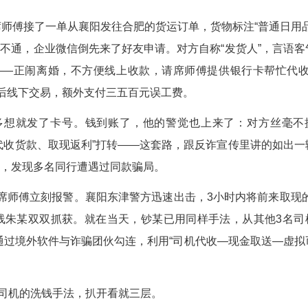
(廖琬均)“现在不方便收款，帮我代收一下货款，额
取出来交给对方，几百元轻松到手，本想是天降“美
月8日，席师傅接了一单从襄阳发往合肥的货运订
发货人电话打不通，企业微信倒先来了好友申请。对
由却很蹊跷——正闹离婚，不方便线上收款，请席
“货款”，取现后线下交易，额外支付三五百元误工费
师傅没多想就发了卡号。钱到账了，他的警觉
，全程围绕“代收货款、取现返利”打转——这套路
赶紧上网搜索，发现多名同行遭遇过同款骗局。