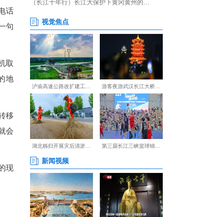
击，3小时内将前来取现的“车
用同样手法，从其他3名司机手
司机代收—现金取送—虚拟币洗
比行情高出一截。发货人电话
”“帮朋友代发”，核心就一句
被骗资金打入该账户。司机取
工业园、物流园等货车扎堆的地