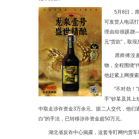
中新网湖北新闻5月27日电
行卡里多了上万元“货款”，现金
犯罪圈套。
5
可
理
元
席
物
他