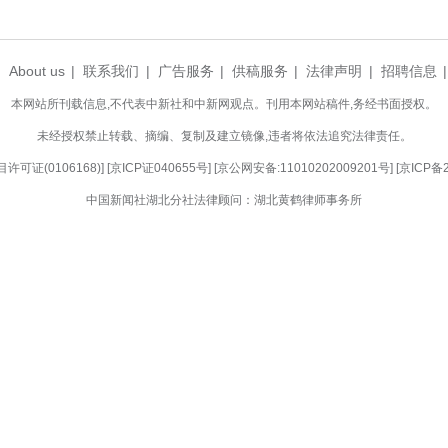
，但对方的要求明显不合常理，却放任不管、照
信网络诈骗法》，为电信网络诈骗活动提供帮助，尚
收违法所得并处罚款。
车司机，遇到以下情况，请立即拨打110或961
，非要加微信或QQ联系；二是以“离婚”“账户冻结
己卡里取出现金，送到指定地点交给陌生人；四是全
能斩断一条洗钱链条；您的一次报警，可能就能帮一
利触法网。(完)