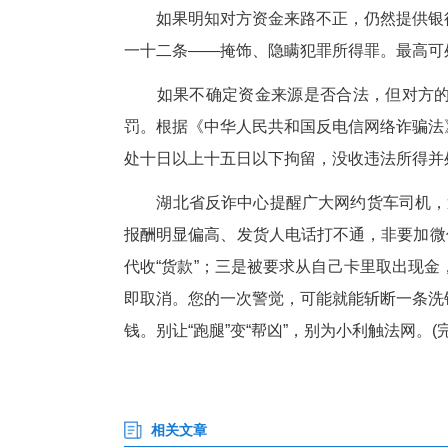
方，有时“车手”还会煞有介事地开
第三步：洗“黑钱”，逃追踪。
至境外。至此，一笔赃款被彻底“
被取消。
“网约货车司机是最关键、最容
金，成了转移的‘赃款’；大家跑
有司机可能会想：我就出张卡、
如果明知对方资金来路不正，仍
一十二条——掩饰、隐瞒犯罪所