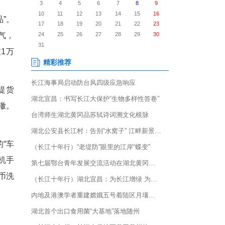
外给您三五百元跑腿费……”银
差”，事实上，这正陷入了一个
单，货物标注“普通日用品”。
方自称“发货人”，言语客气，
师傅提供银行卡帮忙代收1万
。
也上来了：对方丝毫不提货
，跟反诈宣传里讲的如出一辙。