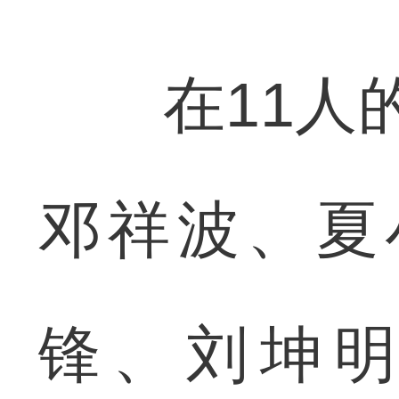
在11人的
邓祥波、夏
锋、刘坤