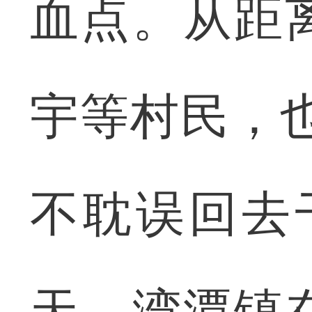
血点。从距
宇等村民，
不耽误回去
天，湾潭镇