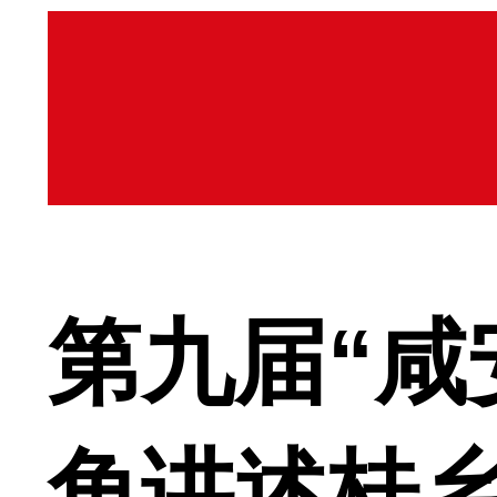
第九届“咸
角讲述桂