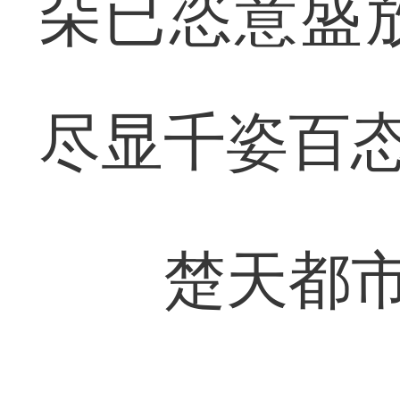
朵已恣意盛
尽显千姿百
楚天都市报