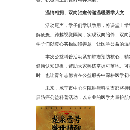
同时，科普团队结合青少年日常
多款健脾养胃食疗方案，推广“
队还开展专属职业健康指导，叮
规避长期职业劳损引发的免疫力
趣味探知、沉浸式体验夯实
为提升科普趣味性、互动性与记
手用黏土复刻肺、胃、肾脏等人
觉感知与动手实操中，直观理解
后续开展的器官拼图竞赛氛围温
味竞技中，扎实巩固人体结构与
容、积极向上的良好精神风貌。