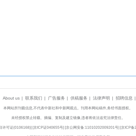
暖医学人文
课堂上学到的经络推拿、穴位养护知识灵活运用
向陪伴、双向治愈。咸宁市中心医院肿瘤科党支部以
医学公益的温暖力量直抵人心。
核心，精准对接特殊青少年的健康需求与职业发
握可落地、可操作的日常康养技能，牢固树立科学防
中深耕医学初心、践行社会责任、锤炼服务能力。
支部将持续深耕青少年健康科普领域，聚焦特殊
学力量护航每一位青少年向阳健康成长。(沈隽宁)