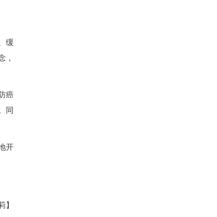
生穴位的标准实操手法，搭配
来理疗从业的职业发展方向，团
同时坚守自我健康管理，有效
愿者的耐心引导下，学子们亲
因及日常防癌养护知识，在触
、通力配合，在轻松愉悦的趣
健康意识，充分展现出友爱包