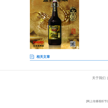
温情相拥、双向治愈传递温
活动尾声，学子们学以致用，将
解疲惫。跨越视觉隔阂，实现双
学子们以暖心实操回馈善意，让
本次公益科普活动紧扣肿瘤预防
健康认知短板，帮助大家熟练掌
时，也让青年志愿者在公益服务
未来，咸宁市中心医院肿瘤科党
展防癌公益科普活动，以专业的医