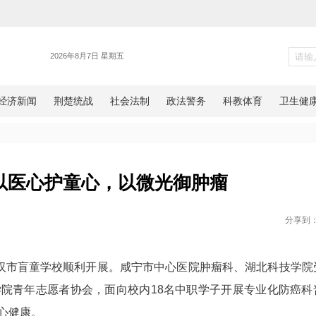
健康
校园：以医心护童心，以微光
网湖北