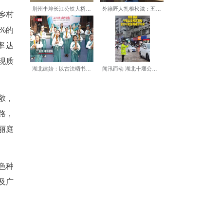
资料图)杨韬 摄
局保康分局党组书记、局长邓
、系统治理、长效管护、价值
治为重点，全面开展和美乡村
示范线，美丽庭院覆盖30%的