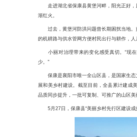
中新网湖北保康5月27日电
作者 赵高倩 杨邹 张玮
走进湖北省保康县黄堡河畔，阳
渐红火。
过去，黄堡河防洪问题曾长期困
的机耕路与供水管网方便村民出行
小丽对治理带来的变化感受真切
少。”
保康是襄阳市唯一全山区县，是