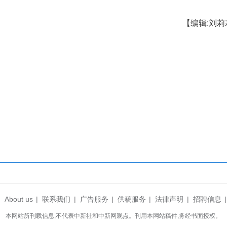
村达194个，通达率75.48%；建成无害化卫
座、普及率达94.43%，建设污水处理设施310个，
、停车场新建等工程落地见效，老旧镇区焕发新
镇长陈磊介绍，该镇围绕“提升完善功能、统一集镇
来将推进功能镇区再提档、和美乡村再扩面，建设集
示，未来该县将全力推进80.5公里美丽路网精品
将乡村环境管护纳入村规民约，加快推进智慧监管平