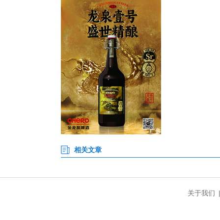
农村常住家庭；全县通双车道行政
88.45%，卫生厕所52524
的飞跃。
在歇马镇，管网改造、线路规整
环境怡人。歇马镇党委副书记、
全力推进“功能镇区”建设。未
院”1000户。
保康县人民政府副县长杜程飞表
养、生态文旅等绿色富民产业；
大群众。(完)