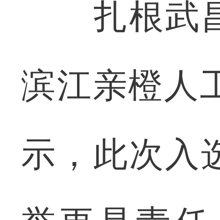
扎根武昌
滨江亲橙人
示，此次入