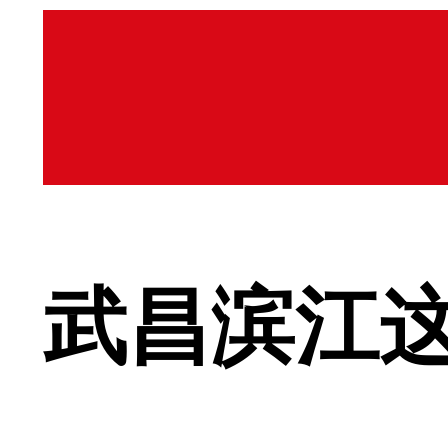
武昌滨江这