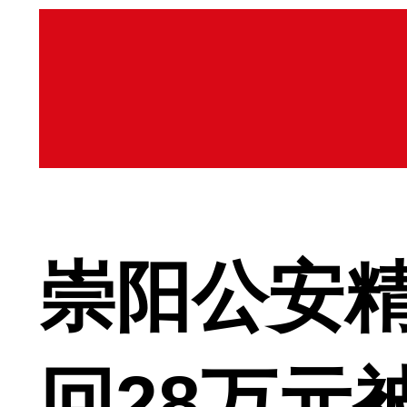
崇阳公安精
回28万元