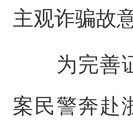
主观诈骗故
为完善证
案民警奔赴