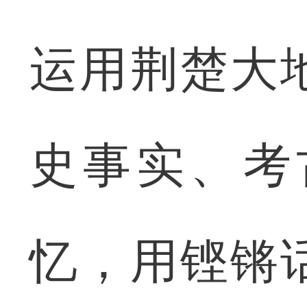
运用荆楚大
史事实、考
忆，用铿锵