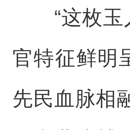
“这枚玉人
官特征鲜明
先民血脉相