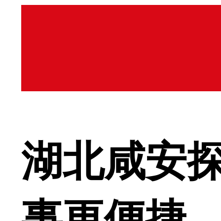
湖北咸安探
事更便捷