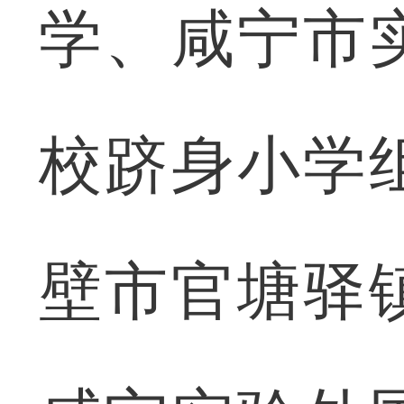
学、咸宁市
校跻身小学
壁市官塘驿