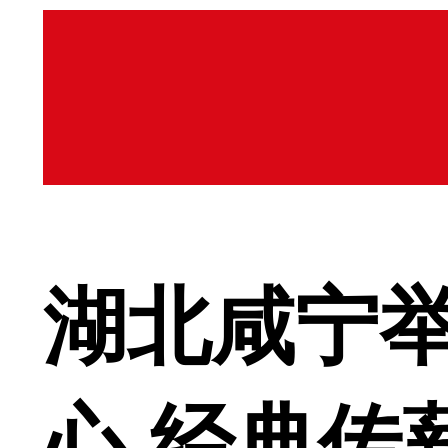
湖北咸宁
心 经典传