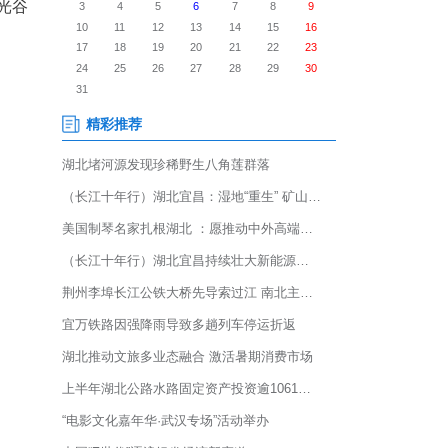
球联赛全国争霸赛预选赛在武汉光谷
展开角逐。
承办，并获得湖北科投、光谷