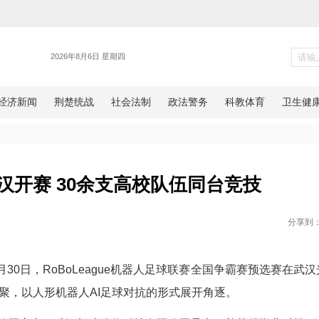
光谷
赛在武汉开赛 30余支高校队
网湖北