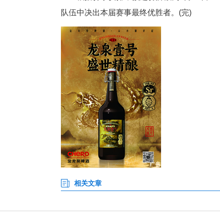
除紧张刺激的足球对决外，现场
器人列队环绕赛场平稳行进，自
器人自主跟随足球轨迹、完成传
根据赛事安排，预选赛阶段为5月