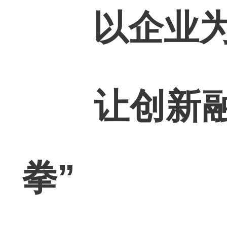
以企业
让创新融
拳”