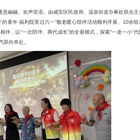
刘丽松)“一老一小”事关万家灯火、连着民生福祉。
民政局创新关爱服务模式，以沉浸式代际陪伴活动搭
华安养中心暖意融融、欢声笑语。由咸安区民政局
的“桂花树下的童年·福利院里过六一”敬老暖心陪
同乐、温情相伴，以“一次陪伴、两代成长”的全新
美德与童真朝气双向奔赴。