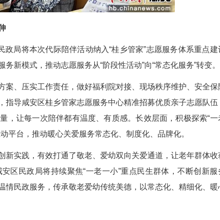
，也勇敢表达内心善意，让尊老爱老的种子悄然生根
活动是一次珍贵的生命教育与德育实践。孩子在
；家长也在沉浸式陪伴中，反思日常对长辈的关怀缺
赋能、共同成长。