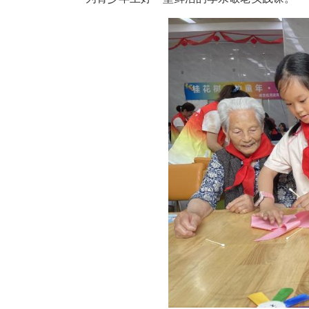
“爷爷，这块蛋糕甜不甜？我再
到八旬李爷爷手中。接过蛋糕的
区“一老一小”关爱服务提质升级
据咸安区民政局相关负责人介绍
赠为主，难以填补老年群体的精
有模式，以“情感陪伴”为核心
事、即兴献艺，老少共聚分享美
为青少年上好一堂鲜活的孝亲敬