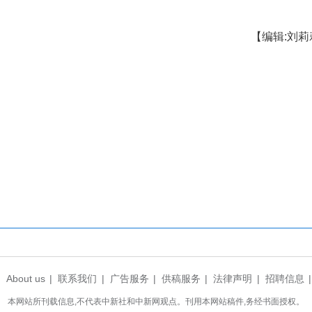
向常态长效延伸
务，咸安区民政局将本次代际陪伴活动纳入“桂乡管
持续的关爱服务新模式，推动志愿服务从“阶段性活动
细化活动方案、压实工作责任，做好福利院对接