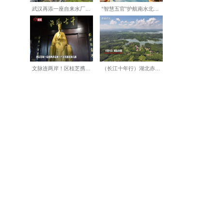
捧着香甜的蛋糕，小心翼翼递
更甜！”温馨的一幕，正是咸安
是核心。传统慰问多以物资馈
动彻底跳出单一物资慰问的固
子们陪老人闲话家常、分享趣
暖心关怀送到老人心坎里，也