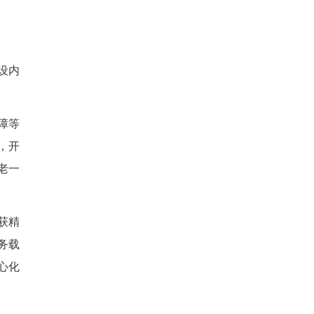
发芽。
陪伴、服务老人的过程中，学
位。活动以亲子为单元，实现