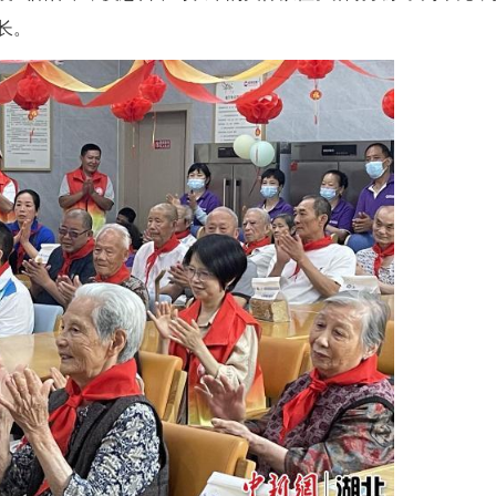
现双向赋能成长
活动精心设计多元化代际互动环节，打破年龄隔
，实现老少同乐、双向成长。
，丢手绢、翻手绳等经典怀旧趣味游戏轮番上演。老
现场欢声笑语不断。
，亲子家庭与老人结对协作，共同制作创意风车、爱
书写祝福，一件件精致的手工作品，定格下温馨的代
，孩子们依偎在老人身旁，共读成长绘本、分享励志