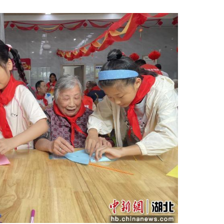
给您拿一块！”活动现场，9岁小志愿者乐乐双手
李爷爷眉眼舒展、笑容满面，连连称赞：“甜，心里
的生动缩影。
，关爱“一老一小”，物质帮扶是基础，情感慰藉
神空缺，也缺少对青少年的沉浸式德育引导。此次活
主线，将亲子家庭志愿服务与敬老关爱深度融合。孩
食、共度佳节，用零距离的温情互动，把党和政府的
老实践课。