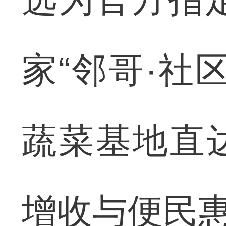
家“邻哥·社
蔬菜基地直
增收与便民