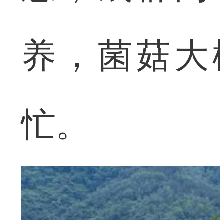
养，菌菇大
忙。