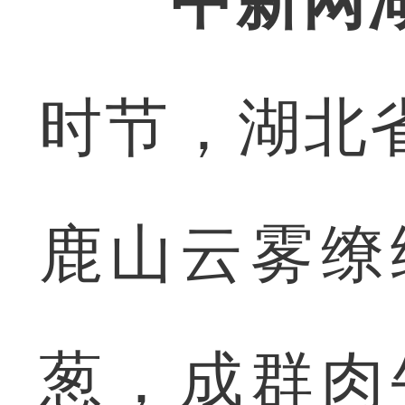
中新网
时节，湖北
鹿山云雾缭
葱，成群肉