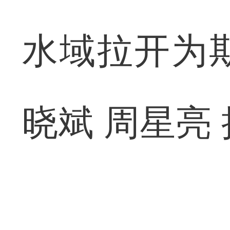
水域拉开为
晓斌 周星亮