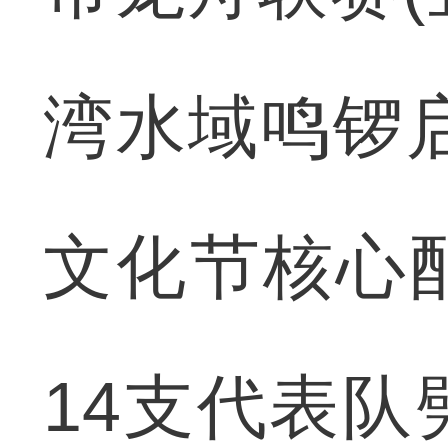
湾水域鸣锣启
文化节核心
14支代表