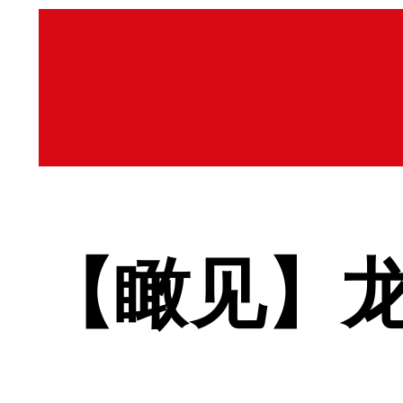
【瞰见】龙