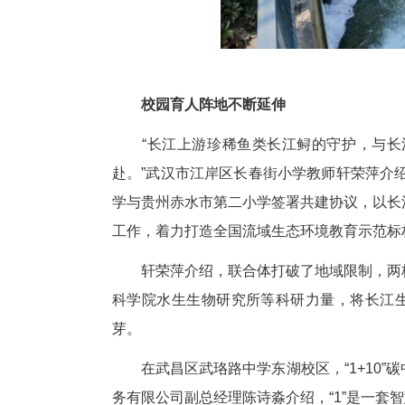
校园育人阵地不断延伸
“长江上游珍稀鱼类长江鲟的