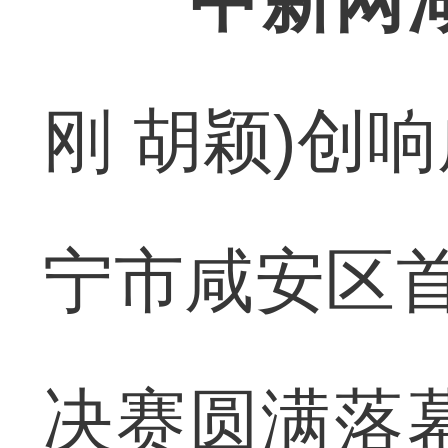
中新网
刚 胡颖)创
宁市咸安区首
决赛圆满落