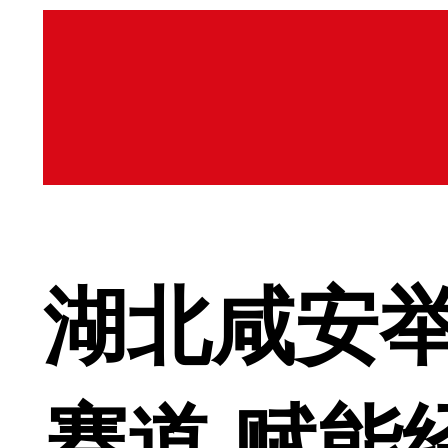
湖北咸安
赛道 赋能