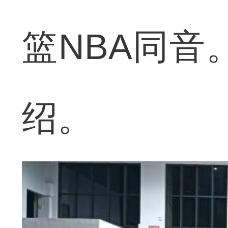
篮NBA同音
绍。