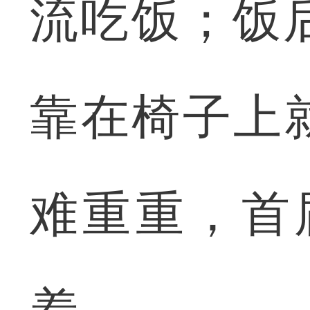
流吃饭；饭
靠在椅子上
难重重，首