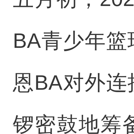
BA青少年
恩BA对外
锣密鼓地筹