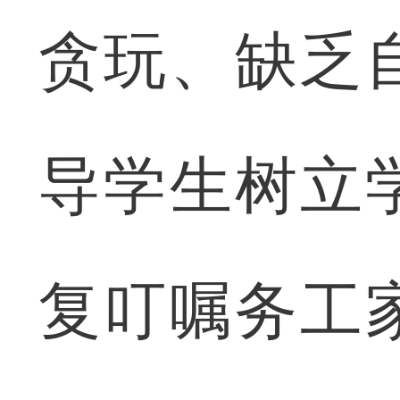
贪玩、缺乏
导学生树立
复叮嘱务工