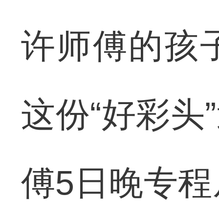
许师傅的孩
这份“好彩头
傅5日晚专程