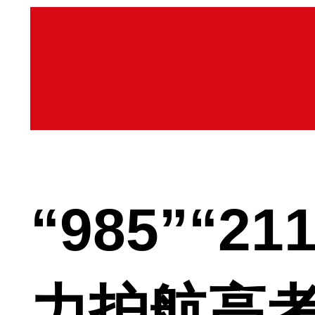
“985”“
力护航高