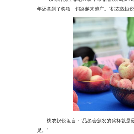
万亩桃园，硕果盈枝。品鉴现场
绕果形、甜度、色泽、抗病性等
“以前种桃全靠老经验，果品品
年还拿到了奖项，销路越来越广。