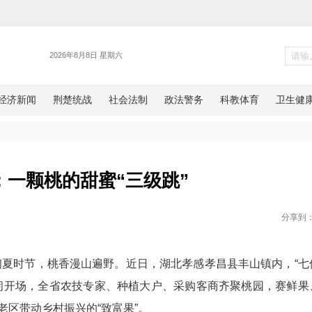
各地
北孝昌：一颗桃的甜蜜“三级跳
网湖北