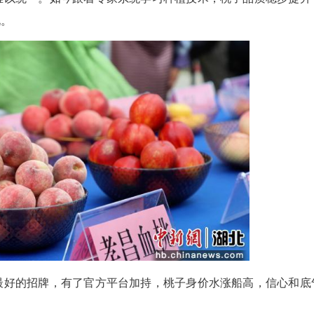
，果香四溢。来自全省49家种植主体的120余个
指标逐项打分、严格评选，百余名桃农同台比拼果品
质和标准难以统一。如今跟着专家系统学习种植
”桃农魏恒说。