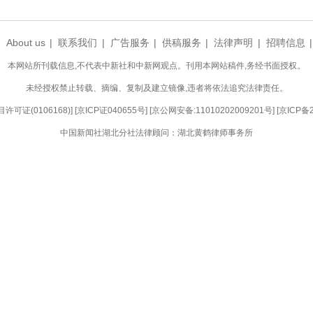
昌与孝感首衡城达成战略合作，桃产品年销售额突破
的鲜桃，当日下午便可送达北上广深各大商超。目前
强第29位。
，依托国家桃产业体系资源，团队引进全国各地
导品种，让孝昌一跃成为省内早熟桃产业发展的优势
传统种植到农文旅深度融合，一颗鲜桃在孝昌完成
桃枝，三产融合让这片桃园四季生金。小小红桃映红
(完)