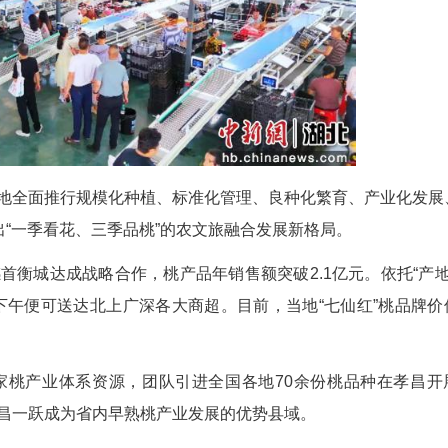
小院，组织科研人员扎根一线，开展早熟桃选育
地方产业振兴。”湖北工程学院生命科学技术学院教
持深入田间发现问题、解决问题，把论文写在大地上
歌舞轮番上演。“春天来赏桃花，桃子成熟了来
凤莲说。
6万亩，年产鲜桃超13万吨，桃产业全产业链年产值
00元以上。全县现有桃产业经营主体32家，品牌授权
式成效显著。