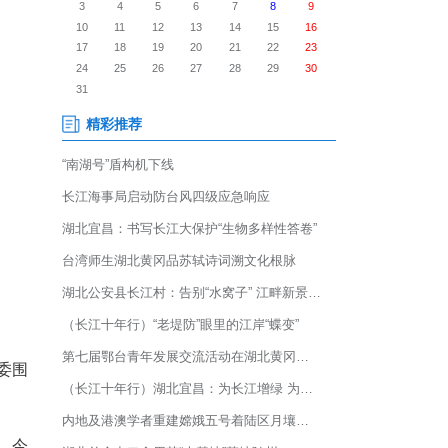
孝感孝昌县丰山镇内，“七仙红
购客商齐聚桃园，赛鲜果、学