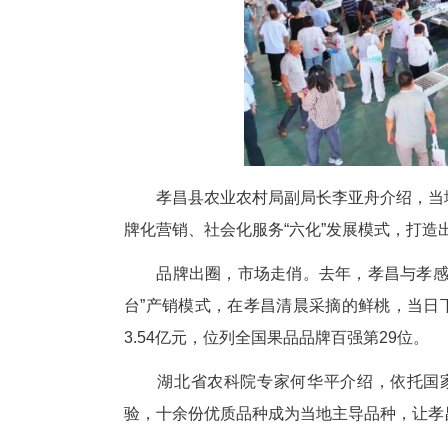
“我们依托七仙红桃国家级科技
深加工等研究，用科技创新助力
系专家罗朝喜表示，科研团队坚
活动现场，民乐、花鼓戏、本土
节目，游玩体验很丰富。”游客刘
如今，孝昌县桃树种植面积达8.
户农户稳定增收，户均年增收30
业+合作社+农户”的联农带农模