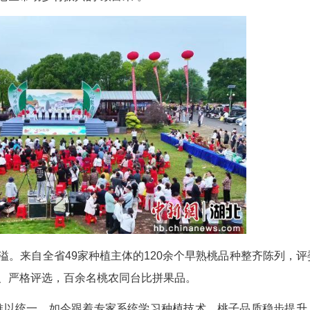
王虹 康洪洲)初夏时节，桃香漫山遍野。近日，湖北
技术交流会热闹开场，全省农技专家、种植大户、采
然成为鄂北老区带动乡村振兴的“致富果”。