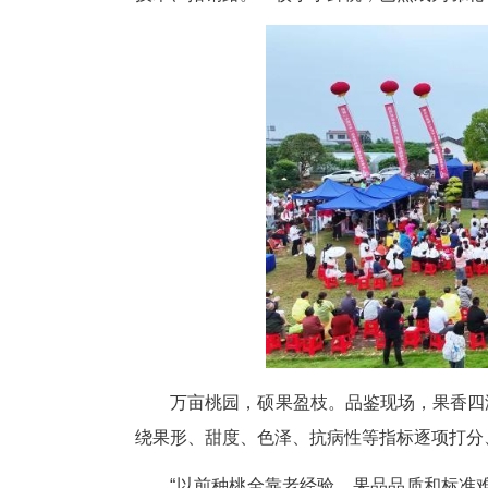
中新网湖北新闻6月8日电
(
杯”湖北省早熟桃品鉴会暨产业
技术、拓销路。一枚小小鲜桃，已