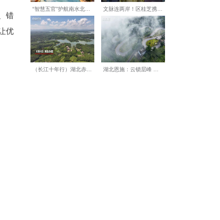
身价水涨船高，信心和底气更
针对品种改良、绿色防虫、错
合作社+农户”发展链条，让优