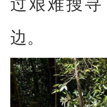
过艰难搜寻
边。