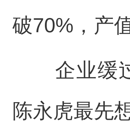
破70%，产
企业缓过
陈永虎最先