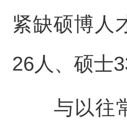
紧缺硕博人
26人、硕士3
与以往常