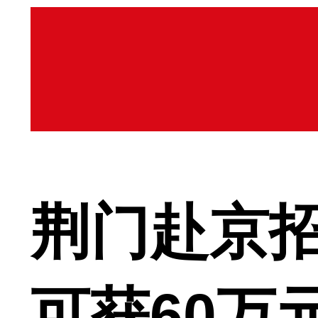
荆门赴京招
可获60万