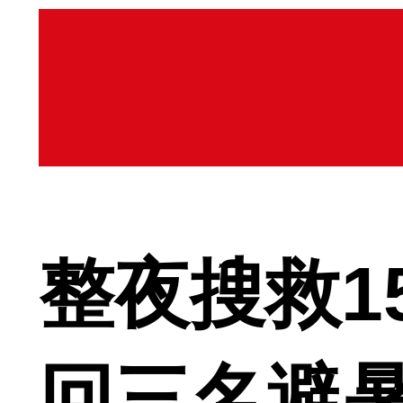
整夜搜救1
回三名避