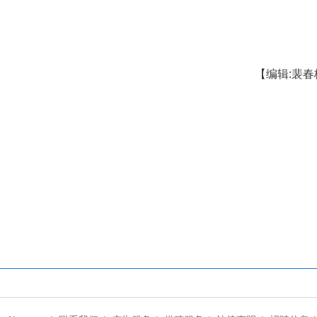
分娩政策范围内医疗费用“零自付”政策正式施行。
潘登）