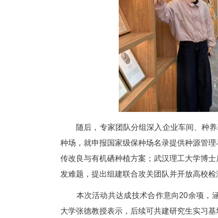
亩；恩施黑猪、富硒森林抹茶、
需求尤为迫切。