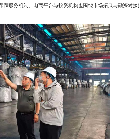
间、种养基地和生产一线“把脉问诊”。华中农业
提供种源管理与疫病防控指导；省农科院博士后石桓
理工大学博士后曾炜豪走进皇恩烨新材料公司，针对
并开放高校检测平台支持。
0余项，涵盖新材料、富硒农业、茶叶加工、电
研究生实习基地，推动高校科研资源与地方产业常态