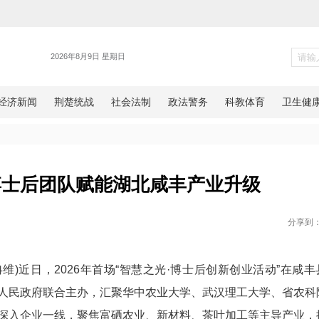
各地
照武陵 博士后团队赋能湖北咸丰
网湖北