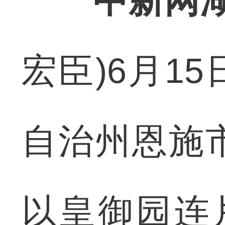
中新网湖
宏臣)6月1
自治州恩施
以皇御园连