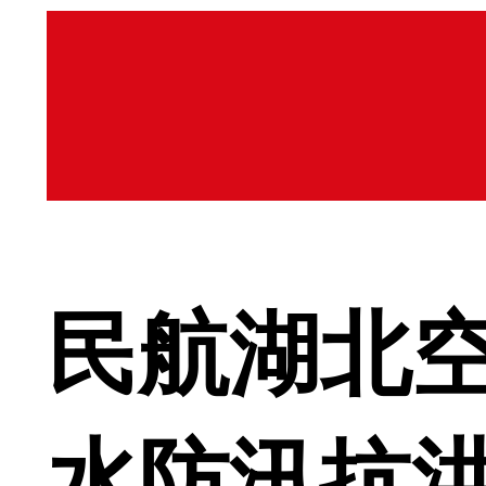
民航湖北
水防汛抗