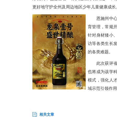
中新网湖北新闻6月18日电
专科评审结果，恩施州中心医院
疗机构，也是全省15家入选医
更好地守护全州及周边地区少年
恩
育
针
访
的
此