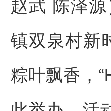
赵武 陈泽源
镇双泉村新
粽叶飘香，“
此举办。活动