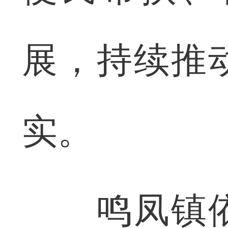
展，持续推
实。
鸣凤镇依