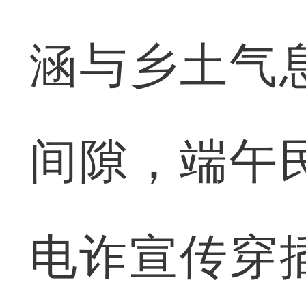
涵与乡土气
间隙，端午
电诈宣传穿