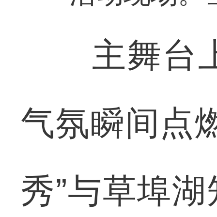
主舞台上
气氛瞬间点
秀”与草埠