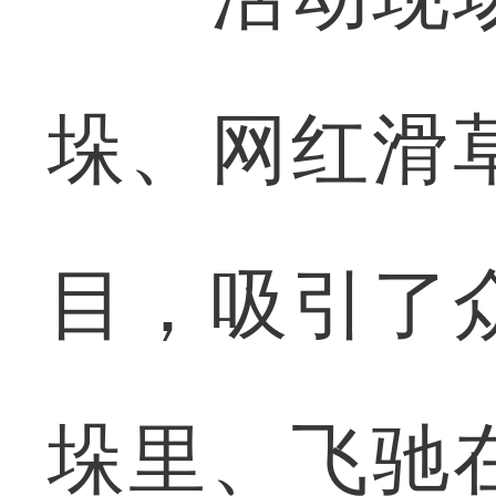
垛、网红滑
目，吸引了
垛里、飞驰