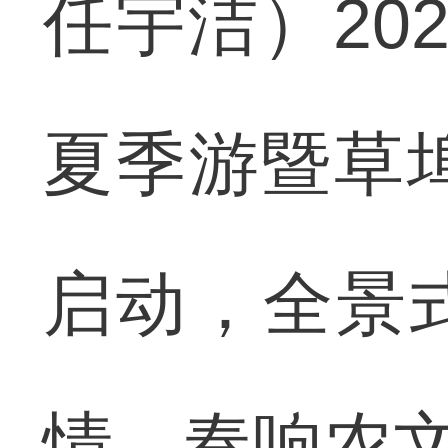
任宇洁）20
夏季游暨草
启动，全景
情，奏响农