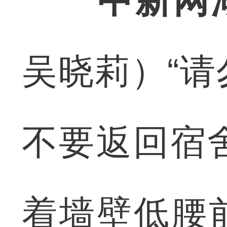
中新网
吴晓莉）“
不要返回宿
着墙壁低腰前